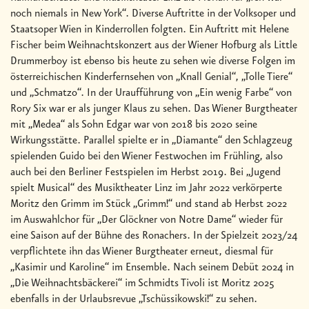
noch niemals in New York“. Diverse Auftritte in der Volksoper und
Staatsoper Wien in Kinderrollen folgten. Ein Auftritt mit Helene
Fischer beim Weihnachtskonzert aus der Wiener Hofburg als Little
Drummerboy ist ebenso bis heute zu sehen wie diverse Folgen im
österreichischen Kinderfernsehen von „Knall Genial“, „Tolle Tiere“
und „Schmatzo“. In der Uraufführung von „Ein wenig Farbe“ von
Rory Six war er als junger Klaus zu sehen. Das Wiener Burgtheater
mit „Medea“ als Sohn Edgar war von 2018 bis 2020 seine
Wirkungsstätte. Parallel spielte er in „Diamante“ den Schlagzeug
spielenden Guido bei den Wiener Festwochen im Frühling, also
auch bei den Berliner Festspielen im Herbst 2019. Bei „Jugend
spielt Musical“ des Musiktheater Linz im Jahr 2022 verkörperte
Moritz den Grimm im Stück „Grimm!“ und stand ab Herbst 2022
im Auswahlchor für „Der Glöckner von Notre Dame“ wieder für
eine Saison auf der Bühne des Ronachers. In der Spielzeit 2023/24
verpflichtete ihn das Wiener Burgtheater erneut, diesmal für
„Kasimir und Karoline“ im Ensemble. Nach seinem Debüt 2024 in
„Die Weihnachtsbäckerei“ im Schmidts Tivoli ist Moritz 2025
ebenfalls in der Urlaubsrevue „Tschüssikowski!“ zu sehen.