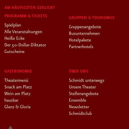
AM HÄUFIGSTEN GEKLICKT
PROGRAMM & TICKETS
GRUPPEN & TOURISMUS
Spielplan
Gruppenangebote
Alle Veranstaltungen
Busunternehmen
Heiße Ecke
Hotelpakete
Der 50-Dollar-Diktator
Partnerhotels
Gutscheine
GASTRONOMIE
ÜBER UNS
Theatermenü
Schmidt unterwegs
Snack am Platz
Unsere Theater
Wein am Platz
Stellenangebote
hausbar
Ensemble
Glanz & Gloria
Newsletter
Schmidtclub