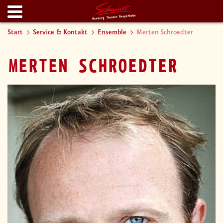
Start
Service & Kontakt
Ensemble
Merten Schroedter
MERTEN SCHROEDTER