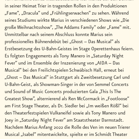
in seiner Heimat Trier in tragenden Rollen in den Produktionen
„Fame“, „Dracula“ und „Frühlingserwachen“ zu sehen. Während
seines Studiums wirkte Marius in verschiedenen Shows wie „Die
große Weihnachtsshow“, „The Addams Family“ oder „Fame“ mit.
Unmittelbar nach seinem Abschluss konnte Marius sein
professionelles Bühnendebüt bei „Ghost – Das Musical“ als
Erstbesetzung des U-Bahn-Geistes im Stage Operettenhaus feiern.
Es folgten Engagements als Tony Manero in „Saturday Night
Fever“ und im Ensemble der Inszenierung von „AIDA – Das
Musical“ bei den Freilichtspielen Schwäbisch Hall, erneut bei
„Ghost – Das Musical“ in Stuttgart als Zweitbesetzung Carl und
U-Bahn-Geist, als Showman-Singer in der von Semmel Concerts
und Sound of Music Concerts produzierten Gala „This Is The
Greatest Show”, alternierend als Ren McCormack in „Footloose“
am First Stage Theater, als Dr. Siedler bei „Im weißen Rößl“ bei
den Theaterfestspielen Vulkaneifel sowie als Tony Manero und
Joey in „Saturday Night Fever“ am Staatstheater Darmstadt.
Nachdem Marius Anfang 2022 die Rolle des Ven im neuen Trierer
Musical „Isabel“ mitentwickelte, spielte er im Schmidt Theater