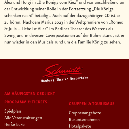
Alex und Holgi in „Die Königs vom Kiez“ und war anschließend an
der Entwicklung seiner Rolle in der Fortsetzung „Die Königs
schenken nach!“ beteiligt. Auch auf der dazugehörigen CD ist er
zu hören. Nachdem Marius 2023 in der Weltpremiere von „Romeo
& Julia – Liebe ist Alles“ im Berliner Theater des Westens als
Swing und in diversen Coverpositionen auf der Bühne stand, ist er
nun wieder in den Musicals rund um die Familie König zu sehen.
AM HÄUFIGSTEN GEKLICKT
PROGRAMM & TICKETS
GRUPPEN & TOURISMUS
Spielplan
Gruppenangebote
Alle Veranstaltungen
Busunternehmen
Heiße Ecke
Hotelpakete