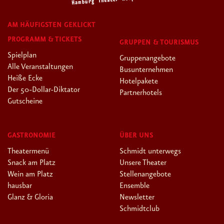
AM HÄUFIGSTEN GEKLICKT
PROGRAMM & TICKETS
GRUPPEN & TOURISMUS
Spielplan
Gruppenangebote
Alle Veranstaltungen
Busunternehmen
Heiße Ecke
Hotelpakete
Der 50-Dollar-Diktator
Partnerhotels
Gutscheine
GASTRONOMIE
ÜBER UNS
Theatermenü
Schmidt unterwegs
Snack am Platz
Unsere Theater
Wein am Platz
Stellenangebote
hausbar
Ensemble
Glanz & Gloria
Newsletter
Schmidtclub