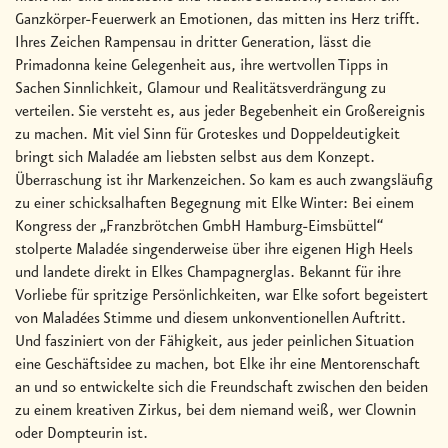
Ganzkörper-Feuerwerk an Emotionen, das mitten ins Herz trifft.
Ihres Zeichen Rampensau in dritter Generation, lässt die
Primadonna keine Gelegenheit aus, ihre wertvollen Tipps in
Sachen Sinnlichkeit, Glamour und Realitätsverdrängung zu
verteilen. Sie versteht es, aus jeder Begebenheit ein Großereignis
zu machen. Mit viel Sinn für Groteskes und Doppeldeutigkeit
bringt sich Maladée am liebsten selbst aus dem Konzept.
Überraschung ist ihr Markenzeichen. So kam es auch zwangsläufig
zu einer schicksalhaften Begegnung mit Elke Winter: Bei einem
Kongress der „Franzbrötchen GmbH Hamburg-Eimsbüttel“
stolperte Maladée singenderweise über ihre eigenen High Heels
und landete direkt in Elkes Champagnerglas. Bekannt für ihre
Vorliebe für spritzige Persönlichkeiten, war Elke sofort begeistert
von Maladées Stimme und diesem unkonventionellen Auftritt.
Und fasziniert von der Fähigkeit, aus jeder peinlichen Situation
eine Geschäftsidee zu machen, bot Elke ihr eine Mentorenschaft
an und so entwickelte sich die Freundschaft zwischen den beiden
zu einem kreativen Zirkus, bei dem niemand weiß, wer Clownin
oder Dompteurin ist.