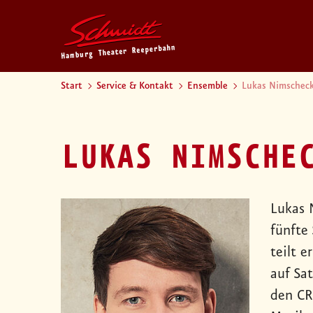
Start
Service & Kontakt
Ensemble
Lukas Nimschec
LUKAS NIMSCHE
Lukas 
fünfte
teilt 
auf Sa
den CR