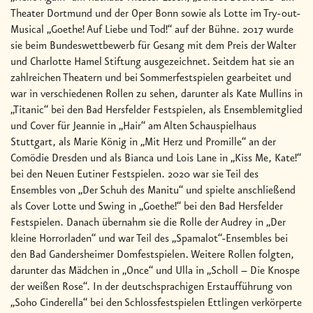
Theater Dortmund und der Oper Bonn sowie als Lotte im Try-out-
Musical „Goethe! Auf Liebe und Tod!“ auf der Bühne. 2017 wurde
sie beim Bundeswettbewerb für Gesang mit dem Preis der Walter
und Charlotte Hamel Stiftung ausgezeichnet. Seitdem hat sie an
zahlreichen Theatern und bei Sommerfestspielen gearbeitet und
war in verschiedenen Rollen zu sehen, darunter als Kate Mullins in
„Titanic“ bei den Bad Hersfelder Festspielen, als Ensemblemitglied
und Cover für Jeannie in „Hair“ am Alten Schauspielhaus
Stuttgart, als Marie König in „Mit Herz und Promille“ an der
Comödie Dresden und als Bianca und Lois Lane in „Kiss Me, Kate!“
bei den Neuen Eutiner Festspielen. 2020 war sie Teil des
Ensembles von „Der Schuh des Manitu“ und spielte anschließend
als Cover Lotte und Swing in „Goethe!“ bei den Bad Hersfelder
Festspielen. Danach übernahm sie die Rolle der Audrey in „Der
kleine Horrorladen“ und war Teil des „Spamalot“-Ensembles bei
den Bad Gandersheimer Domfestspielen. Weitere Rollen folgten,
darunter das Mädchen in „Once“ und Ulla in „Scholl – Die Knospe
der weißen Rose“. In der deutschsprachigen Erstaufführung von
„Soho Cinderella“ bei den Schlossfestspielen Ettlingen verkörperte