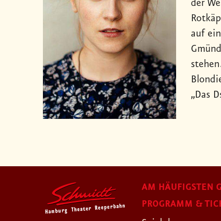
der We
Rotkäp
auf ei
Gmünd,
stehen
Blondi
„Das D
AM HÄUFIGSTEN G
PROGRAMM & TIC