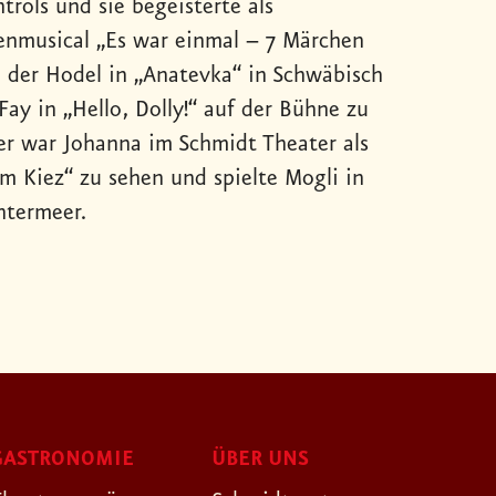
rols und sie begeisterte als
nmusical „Es war einmal – 7 Märchen
e der Hodel in „Anatevka“ in Schwäbisch
ay in „Hello, Dolly!“ auf der Bühne zu
r war Johanna im Schmidt Theater als
om Kiez“ zu sehen und spielte Mogli in
htermeer.
GASTRONOMIE
ÜBER UNS