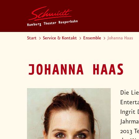
Start
Service & Kontakt
Ensemble
Johanna Haas
JOHANNA HAAS
Die Li
Entert
Ingrit
Jahrma
2013 T