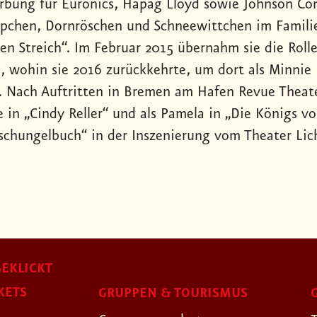
rbung für Euronics, Hapag Lloyd sowie Johnson Cont
pchen, Dornröschen und Schneewittchen im Familie
nen Streich“. Im Februar 2015 übernahm sie die Roll
 wohin sie 2016 zurückkehrte, um dort als Minnie F
. Nach Auftritten in Bremen am Hafen Revue Theate
e in „Cindy Reller“ und als Pamela in „Die Königs v
schungelbuch“ in der Inszenierung vom Theater Lic
EKLICKT
KETS
GRUPPEN & TOURISMUS