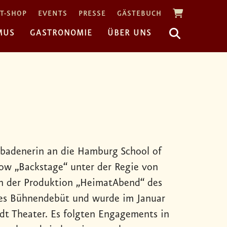
T-SHOP
EVENTS
PRESSE
GÄSTEBUCH
MUS
GASTRONOMIE
ÜBER UNS
dbadenerin an die Hamburg School of
how „Backstage“ unter der Regie von
 in der Produktion „HeimatAbend“ des
les Bühnendebüt und wurde im Januar
idt Theater. Es folgten Engagements in