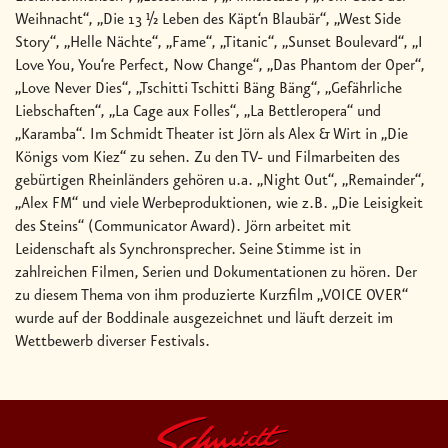
Weihnacht“, „Die 13 1⁄2 Leben des Käpt‘n Blaubär“, „West Side
Story“, „Helle Nächte“, „Fame“, „Titanic“, „Sunset Boulevard“, „I
Love You, You‘re Perfect, Now Change“, „Das Phantom der Oper“,
„Love Never Dies“, „Tschitti Tschitti Bäng Bäng“, „Gefährliche
Liebschaften“, „La Cage aux Folles“, „La Bettleropera“ und
„Karamba“. Im Schmidt Theater ist Jörn als Alex & Wirt in „Die
Königs vom Kiez“ zu sehen. Zu den TV- und Filmarbeiten des
gebürtigen Rheinländers gehören u.a. „Night Out“, „Remainder“,
„Alex FM“ und viele Werbeproduktionen, wie z.B. „Die Leisigkeit
des Steins“ (Communicator Award). Jörn arbeitet mit
Leidenschaft als Synchronsprecher. Seine Stimme ist in
zahlreichen Filmen, Serien und Dokumentationen zu hören. Der
zu diesem Thema von ihm produzierte Kurzfilm „VOICE OVER“
wurde auf der Boddinale ausgezeichnet und läuft derzeit im
Wettbewerb diverser Festivals.