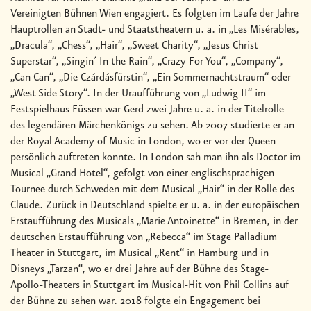
Vereinigten Bühnen Wien engagiert. Es folgten im Laufe der Jahre
Hauptrollen an Stadt- und Staatstheatern u. a. in „Les Misérables,
„Dracula“, „Chess“, „Hair“, „Sweet Charity“, „Jesus Christ
Superstar“, „Singin´ In the Rain“, „Crazy For You“, „Company“,
„Can Can“, „Die Czárdásfürstin“, „Ein Sommernachtstraum“ oder
„West Side Story“. In der Uraufführung von „Ludwig II“ im
Festspielhaus Füssen war Gerd zwei Jahre u. a. in der Titelrolle
des legendären Märchenkönigs zu sehen. Ab 2007 studierte er an
der Royal Academy of Music in London, wo er vor der Queen
persönlich auftreten konnte. In London sah man ihn als Doctor im
Musical „Grand Hotel“, gefolgt von einer englischsprachigen
Tournee durch Schweden mit dem Musical „Hair“ in der Rolle des
Claude. Zurück in Deutschland spielte er u. a. in der europäischen
Erstaufführung des Musicals „Marie Antoinette“ in Bremen, in der
deutschen Erstaufführung von „Rebecca“ im Stage Palladium
Theater in Stuttgart, im Musical „Rent“ in Hamburg und in
Disneys „Tarzan“, wo er drei Jahre auf der Bühne des Stage-
Apollo-Theaters in Stuttgart im Musical-Hit von Phil Collins auf
der Bühne zu sehen war. 2018 folgte ein Engagement bei