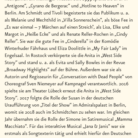
„Antigone“, „Cyrano de Bergerac“ und „Hotline to Heaven“ in
Berlin. Am Schmidt und Tivoli begeisterte sie das Publikum u. a.
als Melanie und Mechthild in „Villa Sonnenschein“, als böse Fee in
„Es war einmal – 7 Märchen auf einen Streich", als Lisa, Elke und
Margot in „Heiße Ecke“ und als Renate Reller-Rochen in „Cindy
Reller“. Sie war die gute Fee in „Cinderella“ in der Komödie
Winterhuder Fährhaus und Eliza Doolittle in „My Fair Lady“ im
Engelsaal. In Rostock verkörperte sie die Anita in „West Side
Story“ und stand u. a. als Evita und Sally Bowles in der Revue
„Broadway Highlights“ auf der Bühne. Außerdem war sie als
Autorin und Regisseurin für „Conversation with Dead People“ von
Choreograf Sven Niemeyer auf Kampnagel verantwortlich. 2016
spielte sie am Theater Lübeck erneut die Anita in „West Side
Story“. 2017 folgte die Rolle der Susan in der deutschen
Uraufführung von „Titel der Show“ im Admiralspalast in Berlin,
womit sie 2018 auch im Schmidtchen zu sehen war. Im gleichen
Jahr übernahm sie die Rolle der Simone im Satiremusical „Mamma
Macchiato“. Für das interaktive Musical „Jana & Janis“ war sie
erstmals als Songtexterin tätig und erhielt hierfür den Deutschen