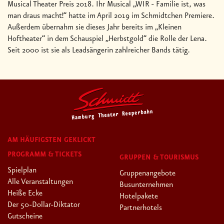
Musical Theater Preis 2018. Ihr Musical „WIR - Familie ist, was
man draus macht!“ hatte im April 2019 im Schmidtchen Premiere.
Außerdem übernahm sie dieses Jahr bereits im „Kleinen
Hoftheater“ in dem Schauspiel „Herbstgold“ die Rolle der Lena.
Seit 2000 ist sie als Leadsängerin zahlreicher Bands tätig.
AM HÄUFIGSTEN GEKLICKT
PROGRAMM & TICKETS
GRUPPEN & TOURISMUS
Spielplan
Gruppenangebote
Alle Veranstaltungen
Busunternehmen
Heiße Ecke
Hotelpakete
Der 50-Dollar-Diktator
Partnerhotels
Gutscheine