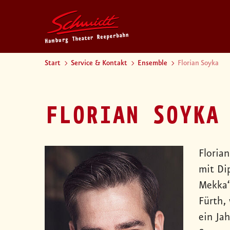
Start
Service & Kontakt
Ensemble
Florian Soyka
FLORIAN SOYKA
Floria
mit Di
Mekka“
Fürth,
ein Ja