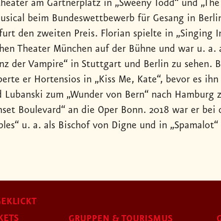
theater am Gärtnerplatz in „Sweeny Todd“ und „The
usical beim Bundeswettbewerb für Gesang in Berl
urt den zweiten Preis. Florian spielte in „Singing 
hen Theater München auf der Bühne und war u. a. a
anz der Vampire“ in Stuttgart und Berlin zu sehen. 
perte er Hortensios in „Kiss Me, Kate“, bevor es ih
d Lubanski zum „Wunder von Bern“ nach Hamburg zog
nset Boulevard“ an die Oper Bonn. 2018 war er bei d
bles“ u. a. als Bischof von Digne und in „Spamalot“ 
EKLICKT
KETS
GRUPPEN & TOURISMUS