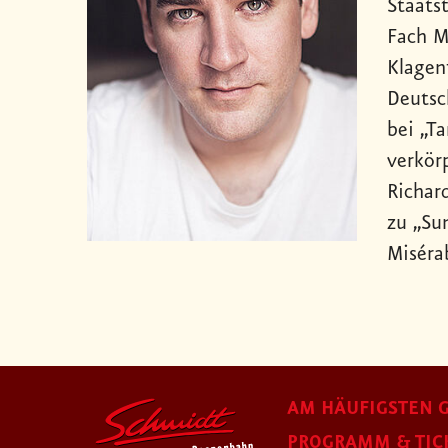
Staats
Fach M
Klagenf
Deutsc
bei „T
verkör
Richar
zu „Su
Miséra
AM HÄUFIGSTEN G
PROGRAMM & TIC