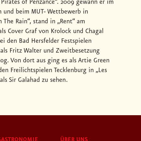
 Pirates of Penzance“. 2009 gewann er im
in und beim MUT- Wettbewerb in
In The Rain“, stand in „Rent“ am
ls Cover Graf von Krolock und Chagal
Bei den Bad Hersfelder Festspielen
n als Fritz Walter und Zweitbesetzung
. Von dort aus ging es als Artie Green
en Freilichtspielen Tecklenburg in „Les
als Sir Galahad zu sehen.
GASTRONOMIE
ÜBER UNS