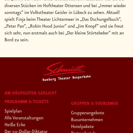
diversen Stücken im Hoftheater Ottensen und bei „Immer wieder
sonntags“ im Volkstheater Geisler in Lübeck zu sehen. Aktuell
spielt Finja beim Theater Lichtermeer in „Das Dschungelbuch“,
„Peter Pan“, „Robin Hood Junior“ und „Jim Knopf“ und sie freut
sich sehr, nun erstmals auch bei „Der kleine Störtebeker“ mit an
Bord zu sein.
AM HÄUFIGSTEN GEKLICKT
PROGRAMM & TICKETS
GRUPPEN & TOURISMUS
Spielplan
Gruppenangebote
Alle Veranstaltungen
Busunternehmen
Heiße Ecke
Hotelpakete
Der 50-Dollar-Diktator