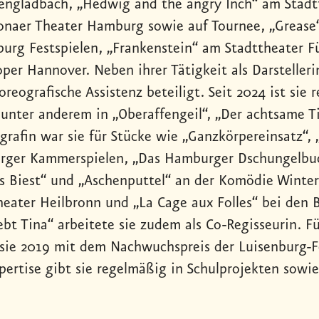
ngladbach, „Hedwig and the angry Inch“ am Stadtth
onaer Theater Hamburg sowie auf Tournee, „Grease“,
burg Festspielen, „Frankenstein“ am Stadttheater F
oper Hannover. Neben ihrer Tätigkeit als Darstelleri
oreografische Assistenz beteiligt. Seit 2024 ist si
 unter anderem in „Oberaffengeil“, „Der achtsame Ti
grafin war sie für Stücke wie „Ganzkörpereinsatz“,
ger Kammerspielen, „Das Hamburger Dschungelbuch
s Biest“ und „Aschenputtel“ an der Komödie Winter
heater Heilbronn und „La Cage aux Folles“ bei den B
ebt Tina“ arbeitete sie zudem als Co-Regisseurin. Fü
sie 2019 mit dem Nachwuchspreis der Luisenburg-Fe
pertise gibt sie regelmäßig in Schulprojekten sowie