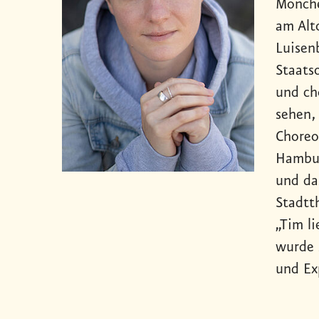
Mönche
am Alt
Luisen
Staats
und ch
sehen,
Choreo
Hambur
und da
Stadtt
„Tim li
wurde 
und Ex