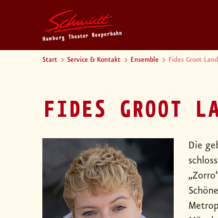
Start
Service & Kontakt
Ensemble
Fides Groot Lan
FIDES GROOT L
Die ge
schlos
„Zorro
Schöne
Metrop