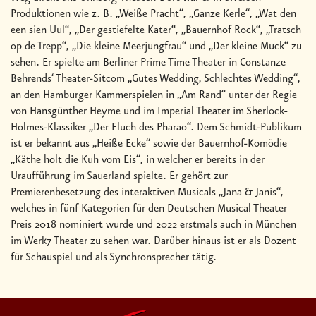
Produktionen wie z. B. „Weiße Pracht“, „Ganze Kerle“, „Wat den
een sien Uul“, „Der gestiefelte Kater“, „Bauernhof Rock“, „Tratsch
op de Trepp“, „Die kleine Meerjungfrau“ und „Der kleine Muck“ zu
sehen. Er spielte am Berliner Prime Time Theater in Constanze
Behrends‘ Theater-Sitcom „Gutes Wedding, Schlechtes Wedding“,
an den Hamburger Kammerspielen in „Am Rand“ unter der Regie
von Hansgünther Heyme und im Imperial Theater im Sherlock-
Holmes-Klassiker „Der Fluch des Pharao“. Dem Schmidt-Publikum
ist er bekannt aus „Heiße Ecke“ sowie der Bauernhof-Komödie
„Käthe holt die Kuh vom Eis“, in welcher er bereits in der
Uraufführung im Sauerland spielte. Er gehört zur
Premierenbesetzung des interaktiven Musicals „Jana & Janis“,
welches in fünf Kategorien für den Deutschen Musical Theater
Preis 2018 nominiert wurde und 2022 erstmals auch in München
im Werk7 Theater zu sehen war. Darüber hinaus ist er als Dozent
für Schauspiel und als Synchronsprecher tätig.