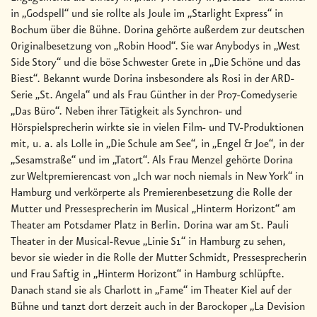
in „Godspell“ und sie rollte als Joule im „Starlight Express“ in
Bochum über die Bühne. Dorina gehörte außerdem zur deutschen
Originalbesetzung von „Robin Hood“. Sie war Anybodys in „West
Side Story“ und die böse Schwester Grete in „Die Schöne und das
Biest“. Bekannt wurde Dorina insbesondere als Rosi in der ARD-
Serie „St. Angela“ und als Frau Günther in der Pro7-Comedyserie
„Das Büro“. Neben ihrer Tätigkeit als Synchron- und
Hörspielsprecherin wirkte sie in vielen Film- und TV-Produktionen
mit, u. a. als Lolle in „Die Schule am See“, in „Engel & Joe“, in der
„Sesamstraße“ und im „Tatort“. Als Frau Menzel gehörte Dorina
zur Weltpremierencast von „Ich war noch niemals in New York“ in
Hamburg und verkörperte als Premierenbesetzung die Rolle der
Mutter und Pressesprecherin im Musical „Hinterm Horizont“ am
Theater am Potsdamer Platz in Berlin. Dorina war am St. Pauli
Theater in der Musical-Revue „Linie S1“ in Hamburg zu sehen,
bevor sie wieder in die Rolle der Mutter Schmidt, Pressesprecherin
und Frau Saftig in „Hinterm Horizont“ in Hamburg schlüpfte.
Danach stand sie als Charlott in „Fame“ im Theater Kiel auf der
Bühne und tanzt dort derzeit auch in der Barockoper „La Devision