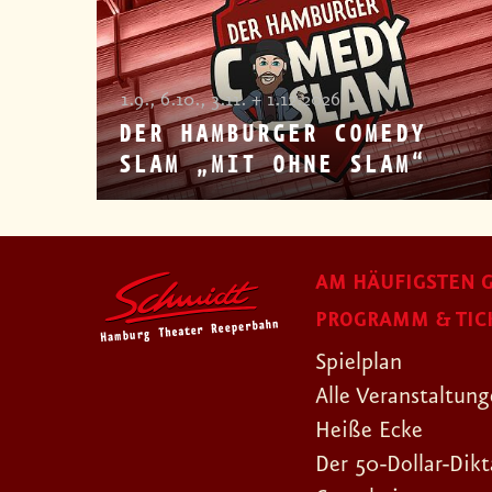
1.9., 6.10., 3.11. + 1.12.2026
DER HAMBURGER COMEDY
SLAM „MIT OHNE SLAM“
AM HÄUFIGSTEN G
PROGRAMM & TIC
Spielplan
Alle Veranstaltun
Heiße Ecke
Der 50-Dollar-Dikt