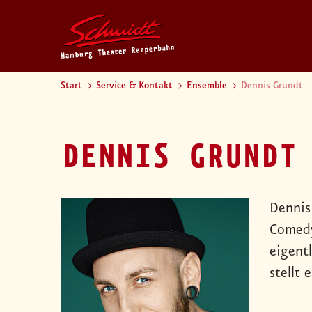
Start
Service & Kontakt
Ensemble
Dennis Grundt
DENNIS GRUNDT
Dennis
Comedy
eigent
stellt