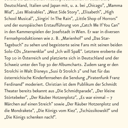
Deutschland, Italien und Japan mit, u. a. bei „Chicago“, „Mamma
Mia!“, „Les Misérables“, „West Side Story“, „Elisabeth“, „High
School Musical“, „Singin' In The Rain“, „Little Shop of Horrors“
und der europäischen Erstaufführung von „Catch Me If You Can“
in den Kammerspielen der Josefstadt in Wien. Er war in diversen
Fernsehproduktionen wie z. B. „Marienhof“ und „Das Star-
Tagebuch“ zu sehen und begeisterte seine Fans mit seinen beiden
Solo-CDs „Sternenklar“ und „Ich will Spaß“. Letztere eroberte die
Top 10 in Österreich und platzierte sich in Deutschland und der
Schweiz unter den Top 30 der Albumcharts. Zudem sang er den
Strolchi in Walt Disneys „Susi & Strolch 2“ und hat für das
österreichische Kinderfernsehen die Sendung „Piratenfunk Franz
Ferdinand“ moderiert. Christian ist dem Publikum der Schmidt
Theater bereits bekannt aus „Die Schmidtparade“, „Der kleine
Störtebeker“, „Der Räuber Hotzenplotz“, „Es war einmal – 7
Märchen auf einen Streich“ sowie „Der Räuber Hotzenplotz und
die Mondrakete“, „Die Königs vom Kiez“, „Tschüssikowski!“ und
„Die Königs schenken nach!“.