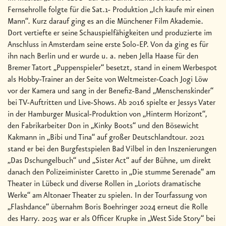
Fernsehrolle folgte für die Sat.1- Produktion „Ich kaufe mir einen
Mann“. Kurz darauf ging es an die Münchener Film Akademie.
Dort vertiefte er seine Schauspielfähigkeiten und produzierte im
Anschluss in Amsterdam seine erste Solo-EP. Von da ging es für
ihn nach Berlin und er wurde u. a. neben Jella Haase für den
Bremer Tatort „Puppenspieler“ besetzt, stand in einem Werbespot
als Hobby-Trainer an der Seite von Weltmeister-Coach Jogi Löw
vor der Kamera und sang in der Benefiz-Band „Menschenskinder“
bei TV-Auftritten und Live-Shows. Ab 2016 spielte er Jessys Vater
in der Hamburger Musical-Produktion von „Hinterm Horizont“,
den Fabrikarbeiter Don in „Kinky Boots“ und den Bösewicht
Kakmann in „Bibi und Tina“ auf großer Deutschlandtour. 2021
stand er bei den Burgfestspielen Bad Vilbel in den Inszenierungen
„Das Dschungelbuch“ und „Sister Act“ auf der Bühne, um direkt
danach den Polizeiminister Caretto in „Die stumme Serenade“ am
Theater in Lübeck und diverse Rollen in „Loriots dramatische
Werke“ am Altonaer Theater zu spielen. In der Tourfassung von
„Flashdance“ übernahm Boris Boehringer 2024 erneut die Rolle
des Harry. 2025 war er als Officer Krupke in „West Side Story“ bei