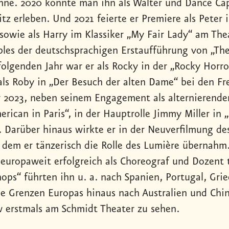
hne. 2020 konnte man ihn als Walter und Dance Cap
z erleben. Und 2021 feierte er Premiere als Peter i
 sowie als Harry im Klassiker „My Fair Lady“ am The
les der deutschsprachigen Erstaufführung von „The
folgenden Jahr war er als Rocky in der „Rocky Horr
als Roby in „Der Besuch der alten Dame“ bei den Fre
r 2023, neben seinem Engagement als alternierender
erican in Paris“, in der Hauptrolle Jimmy Miller in
. Darüber hinaus wirkte er in der Neuverfilmung de
n dem er tänzerisch die Rolle des Lumière übernahm
 europaweit erfolgreich als Choreograf und Dozent 
ops“ führten ihn u. a. nach Spanien, Portugal, Gri
ie Grenzen Europas hinaus nach Australien und China.
 erstmals am Schmidt Theater zu sehen.