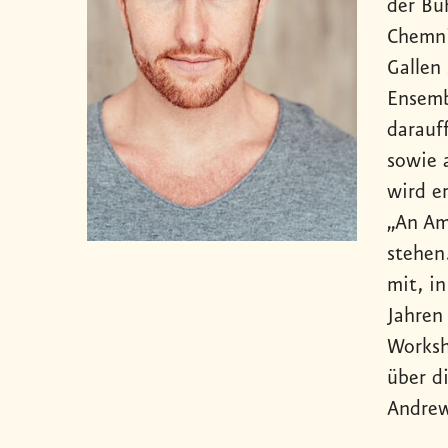
der Bü
Chemnit
Gallen
Ensemb
darauf
sowie 
wird e
„An Am
stehen
mit, i
Jahren
Worksh
über d
Andrew