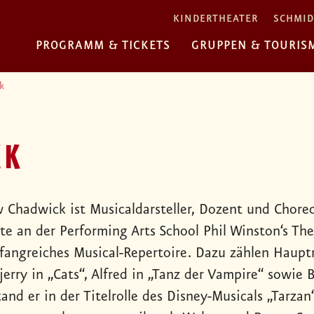
KINDERTHEATER
SCHMID
PROGRAMM & TICKETS
GRUPPEN & TOURIS
k
CK
 Chadwick ist Musicaldarsteller, Dozent und Choreo
rte an der Performing Arts School Phil Winston‘s Th
fangreiches Musical-Repertoire. Dazu zählen Hauptro
erry in „Cats“, Alfred in „Tanz der Vampire“ sowie 
tand er in der Titelrolle des Disney-Musicals „Tar