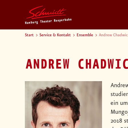
Start
Service & Kontakt
Ensemble
Andrew Chadwic
ANDREW CHADWI
Andrew
studie
ein um
Mungoj
2018 s