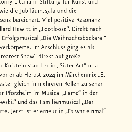
 Corny-Littmann-Stiftung für Kunst und
 wie die Jubiläumsgala und die
nz bereichert. Viel positive Resonanz
llard Hewitt in „Footloose“. Direkt nach
m Erfolgsmusical „Die Weihnachtsbäckerei“
verkörperte. Im Anschluss ging es als
Greatest Show“ direkt auf große
ufstein stand er in „Sister Act“ u. a.
bevor er ab Herbst 2024 im Märchenmix „Es
eater gleich in mehreren Rollen zu sehen
ter Pforzheim im Musical „Fame“ in der
kowski!“ und das Familienmusical „Der
e. Jetzt ist er erneut in „Es war einmal“