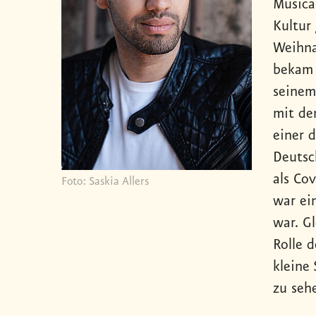
Musica
Kultur
Weihna
bekam e
seinem
mit de
einer 
Deutsc
als Co
Foto: Saskia Allers
war ei
war. G
Rolle 
kleine
zu seh