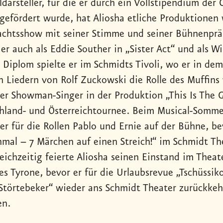
ldarsteller, für die er durch ein Vollstipendium der
 gefördert wurde, hat Aliosha etliche Produktionen
chtsshow mit seiner Stimme und seiner Bühnenpräse
r auch als Eddie Souther in „Sister Act“ und als Wi
 Diplom spielte er im Schmidts Tivoli, wo er in de
n Liedern von Rolf Zuckowski die Rolle des Muffins 
der Showman-Singer in der Produktion „This Is The 
hland- und Österreichtournee. Beim Musical-Sommer K
ver für die Rollen Pablo und Ernie auf der Bühne, 
nmal – 7 Märchen auf einen Streich!“ im Schmidt Th
leichzeitig feierte Aliosha seinen Einstand im Thea
des Tyrone, bevor er für die Urlaubsrevue „Tschüssi
 Störtebeker“ wieder ans Schmidt Theater zurückkehrt
en.