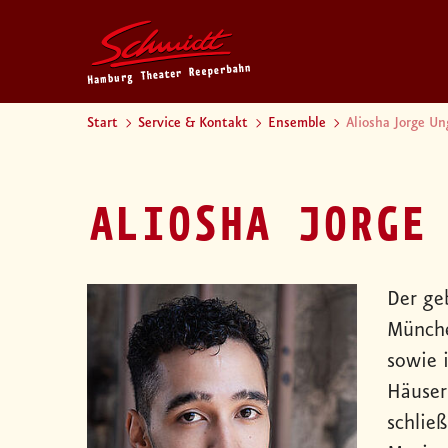
Start
Service & Kontakt
Ensemble
Aliosha Jorge Un
ALIOSHA JORGE
Der ge
Münche
sowie 
Häuser
schlie