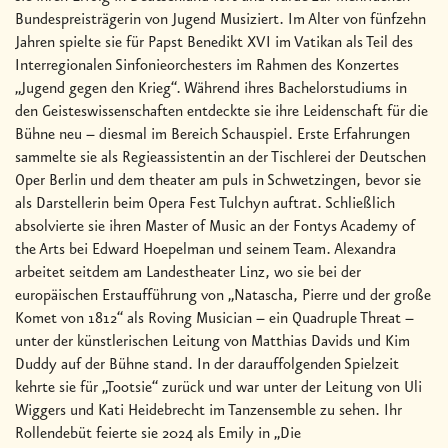
Bundespreisträgerin von Jugend Musiziert. Im Alter von fünfzehn
Jahren spielte sie für Papst Benedikt XVI im Vatikan als Teil des
Interregionalen Sinfonieorchesters im Rahmen des Konzertes
„Jugend gegen den Krieg“. Während ihres Bachelorstudiums in
den Geisteswissenschaften entdeckte sie ihre Leidenschaft für die
Bühne neu – diesmal im Bereich Schauspiel. Erste Erfahrungen
sammelte sie als Regieassistentin an der Tischlerei der Deutschen
Oper Berlin und dem theater am puls in Schwetzingen, bevor sie
als Darstellerin beim Opera Fest Tulchyn auftrat. Schließlich
absolvierte sie ihren Master of Music an der Fontys Academy of
the Arts bei Edward Hoepelman und seinem Team. Alexandra
arbeitet seitdem am Landestheater Linz, wo sie bei der
europäischen Erstaufführung von „Natascha, Pierre und der große
Komet von 1812“ als Roving Musician – ein Quadruple Threat –
unter der künstlerischen Leitung von Matthias Davids und Kim
Duddy auf der Bühne stand. In der darauffolgenden Spielzeit
kehrte sie für „Tootsie“ zurück und war unter der Leitung von Uli
Wiggers und Kati Heidebrecht im Tanzensemble zu sehen. Ihr
Rollendebüt feierte sie 2024 als Emily in „Die