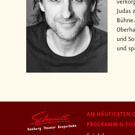
verkörp
Judas 
Bühne.
Oberha
und So
und sp
AM HÄUFIGSTEN G
PROGRAMM & TIC