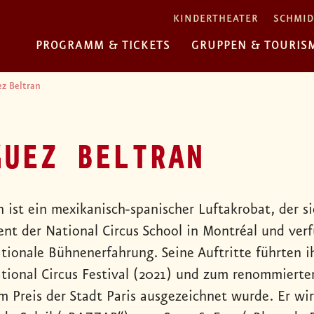
KINDERTHEATER
SCHMID
PROGRAMM & TICKETS
GRUPPEN & TOURIS
ez Beltran
GUEZ BELTRAN
 ist ein mexikanisch-spanischer Luftakrobat, der sic
ent der National Circus School in Montréal und verf
ationale Bühnenerfahrung. Seine Auftritte führten 
ational Circus Festival (2021) und zum renommierte
m Preis der Stadt Paris ausgezeichnet wurde. Er wi