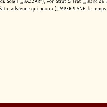
 du Soleil („BAZZAR“), von Strut & Fret („Blanc 
éâtre advienne qui pourra („PAPERPLANE, le temps s