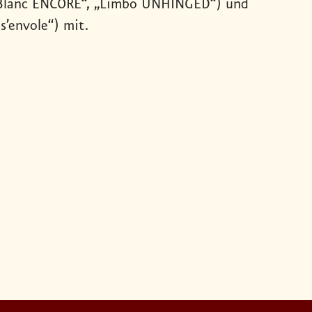
de Blanc ENCORE“, „Limbo UNHINGED“) und
’envole“) mit.