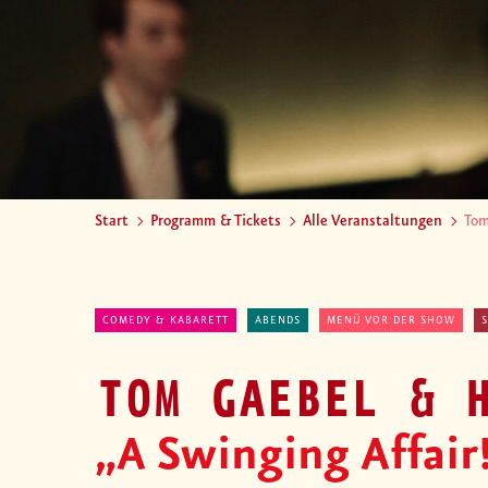
Start
Programm & Tickets
Alle Veranstaltungen
Tom
COMEDY & KABARETT
ABENDS
MENÜ VOR DER SHOW
TOM GAEBEL & 
„A Swinging Affair