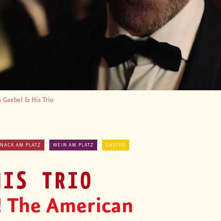
 Gaebel & His Trio
SNACK AM PLATZ
WEIN AM PLATZ
GASTRO
HIS TRIO
! The American