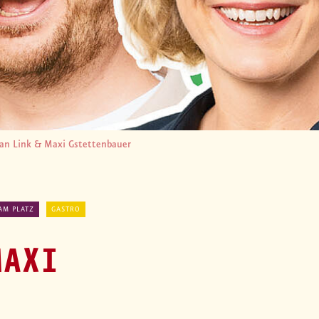
an Link & Maxi Gstettenbauer
AM PLATZ
GASTRO
MAXI