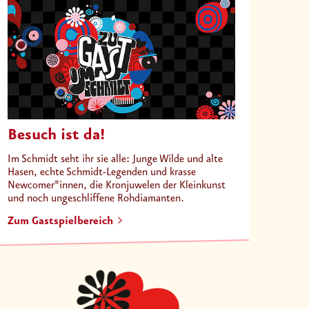
Besuch ist da!
Im Schmidt seht ihr sie alle: Junge Wilde und alte
Hasen, echte Schmidt-Legenden und krasse
Newcomer*innen, die Kronjuwelen der Kleinkunst
und noch ungeschliffene Rohdiamanten.
Zum Gastspielbereich