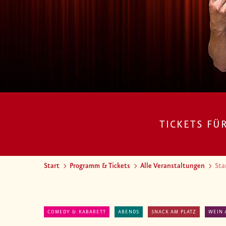
TICKETS FÜ
Start
Programm & Tickets
Alle Veranstaltungen
Sta
COMEDY & KABARETT
ABENDS
SNACK AM PLATZ
WEIN 