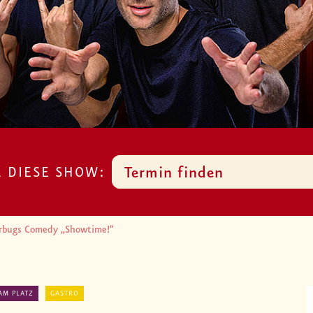
R DIESE SHOW:
Termin finden
rbugs Comedy „Showtime!“
AM PLATZ
GASTRO