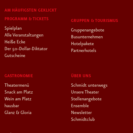
AM HÄUFIGSTEN GEKLICKT
PROGRAMM & TICKETS
GRUPPEN & TOURISMUS
Spielplan
Gruppenangebote
Alle Veranstaltungen
Busunternehmen
Heiße Ecke
Hotelpakete
Der 50-Dollar-Diktator
Partnerhotels
Gutscheine
GASTRONOMIE
ÜBER UNS
Theatermenü
Schmidt unterwegs
Snack am Platz
Unsere Theater
Wein am Platz
Stellenangebote
hausbar
Ensemble
Glanz & Gloria
Newsletter
Schmidtclub