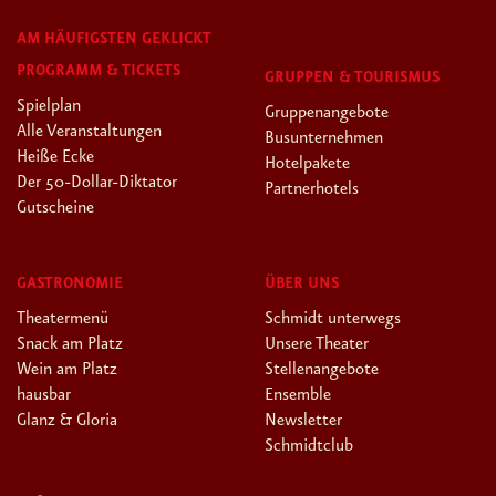
AM HÄUFIGSTEN GEKLICKT
PROGRAMM & TICKETS
GRUPPEN & TOURISMUS
Spielplan
Gruppenangebote
Alle Veranstaltungen
Busunternehmen
Heiße Ecke
Hotelpakete
Der 50-Dollar-Diktator
Partnerhotels
Gutscheine
GASTRONOMIE
ÜBER UNS
Theatermenü
Schmidt unterwegs
Snack am Platz
Unsere Theater
Wein am Platz
Stellenangebote
hausbar
Ensemble
Glanz & Gloria
Newsletter
Schmidtclub