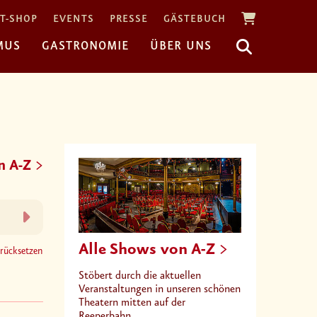
T-SHOP
EVENTS
PRESSE
GÄSTEBUCH
MUS
GASTRONOMIE
ÜBER UNS
n A-Z
Alle Shows von A-Z
urücksetzen
Stöbert durch die aktuellen
Veranstaltungen in unseren schönen
Theatern mitten auf der
Reeperbahn.