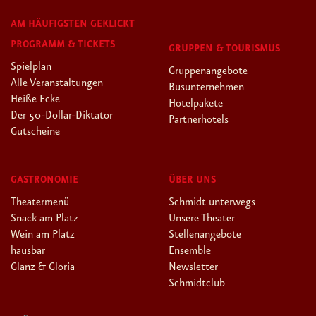
AM HÄUFIGSTEN GEKLICKT
PROGRAMM & TICKETS
GRUPPEN & TOURISMUS
Spielplan
Gruppenangebote
Alle Veranstaltungen
Busunternehmen
Heiße Ecke
Hotelpakete
Der 50-Dollar-Diktator
Partnerhotels
Gutscheine
GASTRONOMIE
ÜBER UNS
Theatermenü
Schmidt unterwegs
Snack am Platz
Unsere Theater
Wein am Platz
Stellenangebote
hausbar
Ensemble
Glanz & Gloria
Newsletter
Schmidtclub