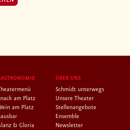
CHEN
GASTRONOMIE
ÜBER UNS
Theatermenü
Schmidt unterwegs
Snack am Platz
Unsere Theater
Wein am Platz
Stellenangebote
hausbar
Ensemble
Glanz & Gloria
Newsletter