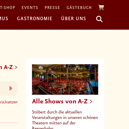
T-SHOP
EVENTS
PRESSE
GÄSTEBUCH
MUS
GASTRONOMIE
ÜBER UNS
n A-Z
Alle Shows von A-Z
urücksetzen
Stöbert durch die aktuellen
Veranstaltungen in unseren schönen
Theatern mitten auf der
Reeperbahn.