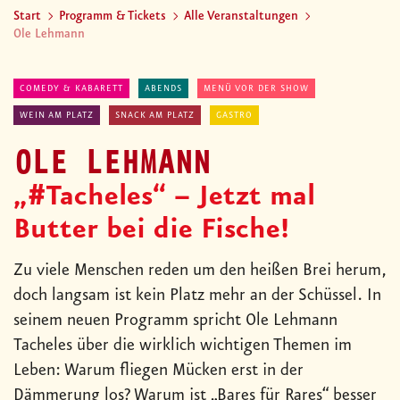
Start
Programm & Tickets
Alle Veranstaltungen
Ole Lehmann
COMEDY & KABARETT
ABENDS
MENÜ VOR DER SHOW
WEIN AM PLATZ
SNACK AM PLATZ
GASTRO
OLE LEHMANN
„#Tacheles“ – Jetzt mal
Butter bei die Fische!
Zu viele Menschen reden um den heißen Brei herum,
doch langsam ist kein Platz mehr an der Schüssel. In
seinem neuen Programm spricht Ole Lehmann
Tacheles über die wirklich wichtigen Themen im
Leben: Warum fliegen Mücken erst in der
Dämmerung los? Warum ist „Bares für Rares“ besser