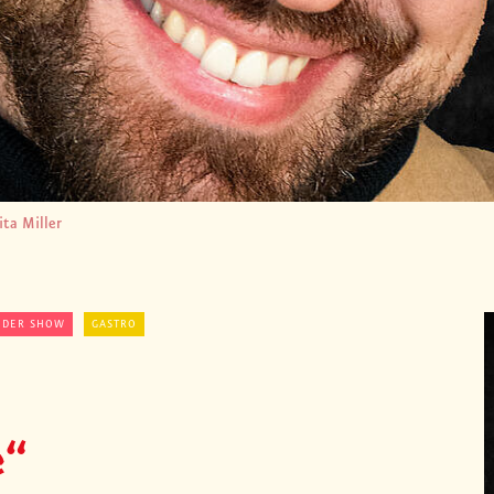
ita Miller
 DER SHOW
GASTRO
e“