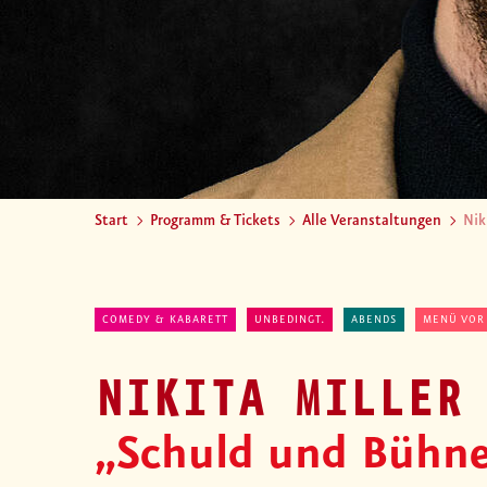
Start
Programm & Tickets
Alle Veranstaltungen
Nik
COMEDY & KABARETT
UNBEDINGT.
ABENDS
MENÜ VOR
NIKITA MILLER
„Schuld und Bühn