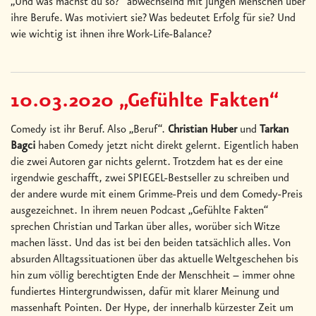
„Und was machst du so?“ abwechselnd mit jungen Menschen über
ihre Berufe. Was motiviert sie? Was bedeutet Erfolg für sie? Und
wie wichtig ist ihnen ihre Work-Life-Balance?
10.03.2020 „Gefühlte Fakten“
Comedy ist ihr Beruf. Also „Beruf“.
Christian Huber
und
Tarkan
Bagci
haben Comedy jetzt nicht direkt gelernt. Eigentlich haben
die zwei Autoren gar nichts gelernt. Trotzdem hat es der eine
irgendwie geschafft, zwei SPIEGEL-Bestseller zu schreiben und
der andere wurde mit einem Grimme-Preis und dem Comedy-Preis
ausgezeichnet. In ihrem neuen Podcast „Gefühlte Fakten“
sprechen Christian und Tarkan über alles, worüber sich Witze
machen lässt. Und das ist bei den beiden tatsächlich alles. Von
absurden Alltagssituationen über das aktuelle Weltgeschehen bis
hin zum völlig berechtigten Ende der Menschheit – immer ohne
fundiertes Hintergrundwissen, dafür mit klarer Meinung und
massenhaft Pointen. Der Hype, der innerhalb kürzester Zeit um