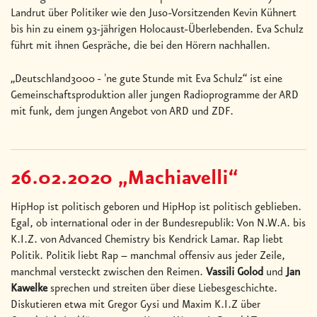
Landrut über Politiker wie den Juso-Vorsitzenden Kevin Kühnert
bis hin zu einem 93-jährigen Holocaust-Überlebenden. Eva Schulz
führt mit ihnen Gespräche, die bei den Hörern nachhallen.
„Deutschland3000 - 'ne gute Stunde mit Eva Schulz“ ist eine
Gemeinschaftsproduktion aller jungen Radioprogramme der ARD
mit funk, dem jungen Angebot von ARD und ZDF.
26.02.2020 „Machiavelli“
HipHop ist politisch geboren und HipHop ist politisch geblieben.
Egal, ob international oder in der Bundesrepublik: Von N.W.A. bis
K.I.Z. von Advanced Chemistry bis Kendrick Lamar. Rap liebt
Politik. Politik liebt Rap – manchmal offensiv aus jeder Zeile,
manchmal versteckt zwischen den Reimen.
Vassili Golod
und
Jan
Kawelke
sprechen und streiten über diese Liebesgeschichte.
Diskutieren etwa mit Gregor Gysi und Maxim K.I.Z über