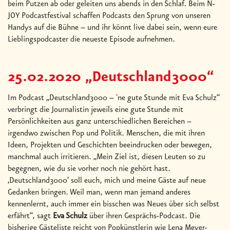
beim Putzen ab oder geleiten uns abends in den Schlaf. Beim N-
JOY Podcastfestival schaffen Podcasts den Sprung von unseren
Handys auf die Bühne – und ihr könnt live dabei sein, wenn eure
Lieblingspodcaster die neueste Episode aufnehmen.
25.02.2020 „Deutschland3000“
Im Podcast „Deutschland3000 – 'ne gute Stunde mit Eva Schulz“
verbringt die Journalistin jeweils eine gute Stunde mit
Persönlichkeiten aus ganz unterschiedlichen Bereichen –
irgendwo zwischen Pop und Politik. Menschen, die mit ihren
Ideen, Projekten und Geschichten beeindrucken oder bewegen,
manchmal auch irritieren. „Mein Ziel ist, diesen Leuten so zu
begegnen, wie du sie vorher noch nie gehört hast.
‚Deutschland3000‘ soll euch, mich und meine Gäste auf neue
Gedanken bringen. Weil man, wenn man jemand anderes
kennenlernt, auch immer ein bisschen was Neues über sich selbst
erfährt“, sagt
Eva Schulz
über ihren Gesprächs-Podcast. Die
bisherige Gästeliste reicht von Popkünstlerin wie Lena Meyer-