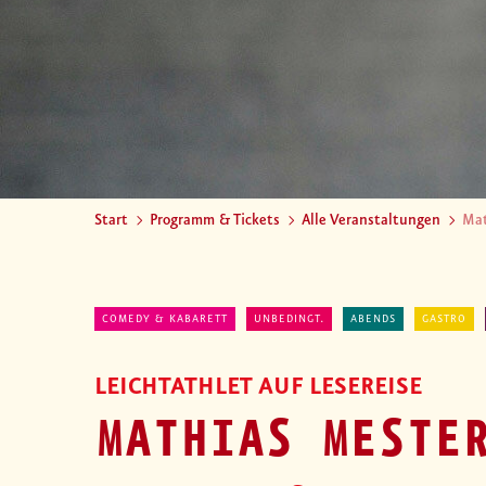
Start
Programm & Tickets
Alle Veranstaltungen
Mat
COMEDY & KABARETT
UNBEDINGT.
ABENDS
GASTRO
LEICHTATHLET AUF LESEREISE
MATHIAS MESTE