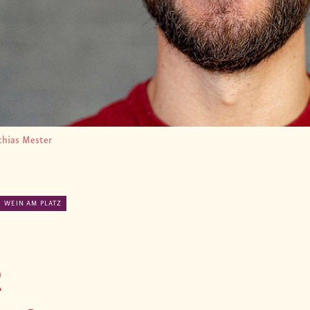
hias Mester
WEIN AM PLATZ
R