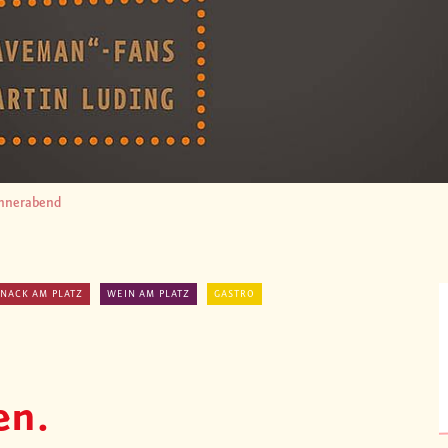
nnerabend
SNACK AM PLATZ
WEIN AM PLATZ
GASTRO
en.