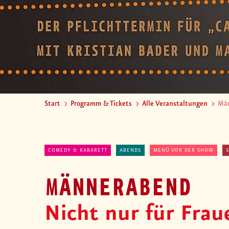
Start
Programm & Tickets
Alle Veranstaltungen
Mä
COMEDY & KABARETT
ABENDS
MENÜ VOR DER SHOW
MÄNNERABEND
Nicht nur für Frau