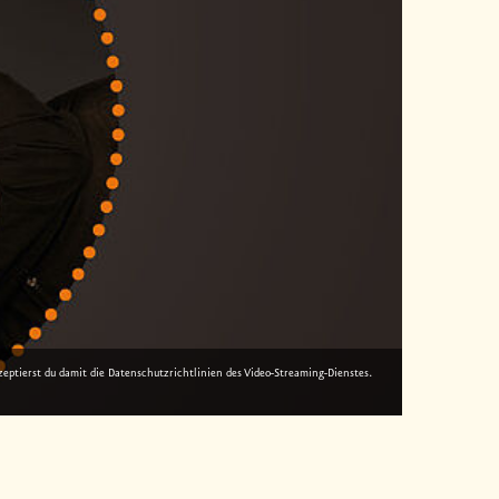
zeptierst du damit die Datenschutzrichtlinien des Video-Streaming-Dienstes.