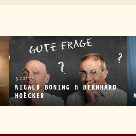
5.7.2027
WIGALD BONING & BERNHARD
HOËCKER