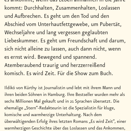
es ankommt, wenn das Leben allmählich in die Jahre
kommt: Durchhalten, Zusammenhalten, Loslassen
und Aufbrechen. Es geht um den Tod und den
Abschied vom Unterhautfettgewebe, um Pubertät,
Wechseljahre und lang vergessen geglaubten
Liebeskummer. Es geht um Freundschaft und darum,
sich nicht alleine zu lassen, auch dann nicht, wenn
es ernst wird. Bewegend und spannend.
Atemberaubend traurig und herzzerreißend
komisch. Es wird Zeit. Für die Show zum Buch.
Ildikó von Kürthy ist Journalistin und lebt mit ihrem Mann und
ihren beiden Söhnen in Hamburg. Ihre Bestseller wurden mehr als
sechs Millionen Mal gekauft und in 21 Sprachen übersetzt. Die
ehemalige „Stern“-Redakteurin ist die Spezialistin für kluge,
komische und warmherzige Unterhaltung. Nach dem
überwältigenden Erfolg ihres letzten Romans „Es wird Zeit“, einer
warmherzigen Geschichte über das Loslassen und das Ankommen,