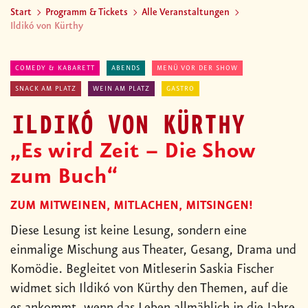
Start
Programm & Tickets
Alle Veranstaltungen
Ildikó von Kürthy
COMEDY & KABARETT
ABENDS
MENÜ VOR DER SHOW
SNACK AM PLATZ
WEIN AM PLATZ
GASTRO
ILDIKÓ VON KÜRTHY
„Es wird Zeit – Die Show
zum Buch“
ZUM MITWEINEN, MITLACHEN, MITSINGEN!
Diese Lesung ist keine Lesung, sondern eine
einmalige Mischung aus Theater, Gesang, Drama und
Komödie. Begleitet von Mitleserin Saskia Fischer
widmet sich Ildikó von Kürthy den Themen, auf die