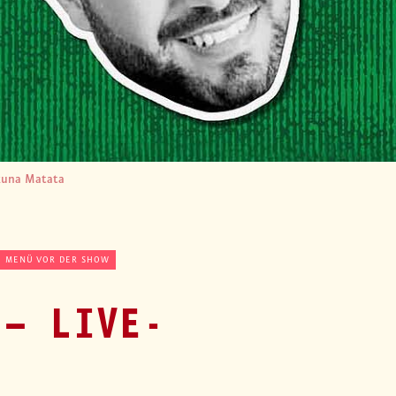
una Matata
MENÜ VOR DER SHOW
 – LIVE-