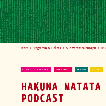
Start
Programm & Tickets
Alle Veranstaltungen
Hak
COMEDY & KABARETT
UNBEDINGT.
ABENDS
GASTRO
HAKUNA MATATA
PODCAST