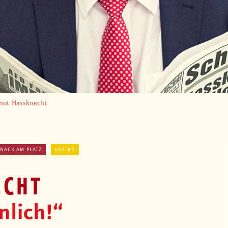
not Hassknecht
SNACK AM PLATZ
GASTRO
ECHT
önlich!“