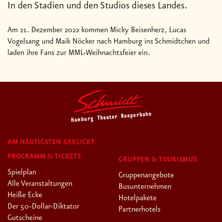
In den Stadien und den Studios dieses Landes.
Am 21. Dezember 2022 kommen Micky Beisenherz, Lucas
Vogelsang und Maik Nöcker nach Hamburg ins Schmidtchen und
laden ihre Fans zur MML-Weihnachtsfeier ein.
AM HÄUFIGSTEN GEKLICKT
PROGRAMM & TICKETS
GRUPPEN & TOURISMUS
Spielplan
Gruppenangebote
Alle Veranstaltungen
Busunternehmen
Heiße Ecke
Hotelpakete
Der 50-Dollar-Diktator
Partnerhotels
Gutscheine