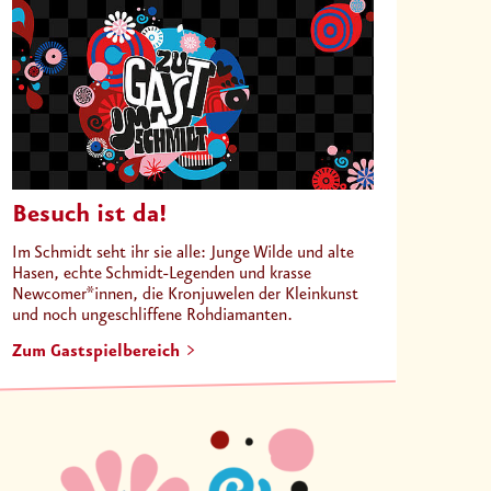
Besuch ist da!
Im Schmidt seht ihr sie alle: Junge Wilde und alte
Hasen, echte Schmidt-Legenden und krasse
Newcomer*innen, die Kronjuwelen der Kleinkunst
und noch ungeschliffene Rohdiamanten.
Zum Gastspielbereich