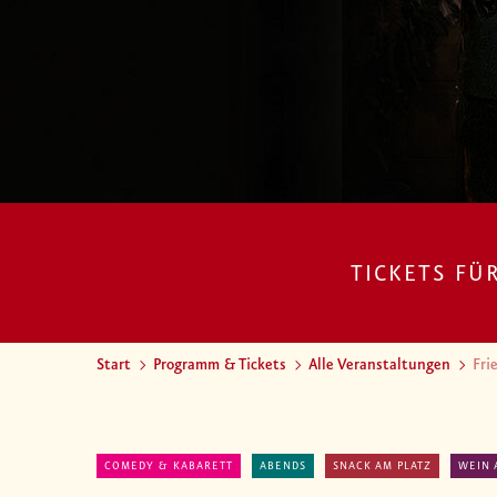
TICKETS FÜ
Start
Programm & Tickets
Alle Veranstaltungen
Fri
COMEDY & KABARETT
ABENDS
SNACK AM PLATZ
WEIN 