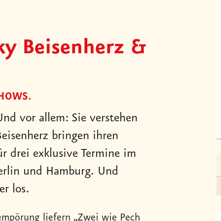
ky Beisenherz &
SHOWS.
 Und vor allem: Sie verstehen
Beisenherz bringen ihren
ür drei exklusive Termine im
Berlin und Hamburg. Und
r los.
rempörung liefern „Zwei wie Pech