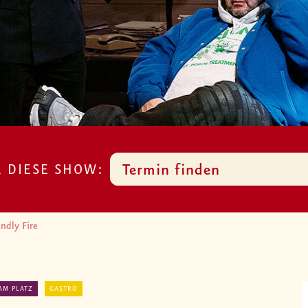
R DIESE SHOW:
Termin finden
endly Fire
AM PLATZ
GASTRO