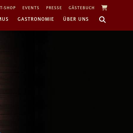
T-SHOP
EVENTS
PRESSE
GÄSTEBUCH
MUS
GASTRONOMIE
ÜBER UNS