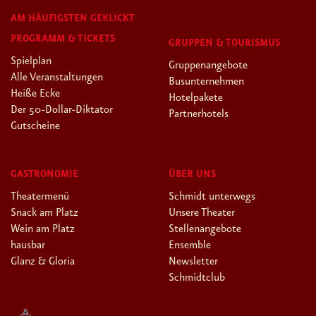
AM HÄUFIGSTEN GEKLICKT
PROGRAMM & TICKETS
GRUPPEN & TOURISMUS
Spielplan
Gruppenangebote
Alle Veranstaltungen
Busunternehmen
Heiße Ecke
Hotelpakete
Der 50-Dollar-Diktator
Partnerhotels
Gutscheine
GASTRONOMIE
ÜBER UNS
Theatermenü
Schmidt unterwegs
Snack am Platz
Unsere Theater
Wein am Platz
Stellenangebote
hausbar
Ensemble
Glanz & Gloria
Newsletter
Schmidtclub