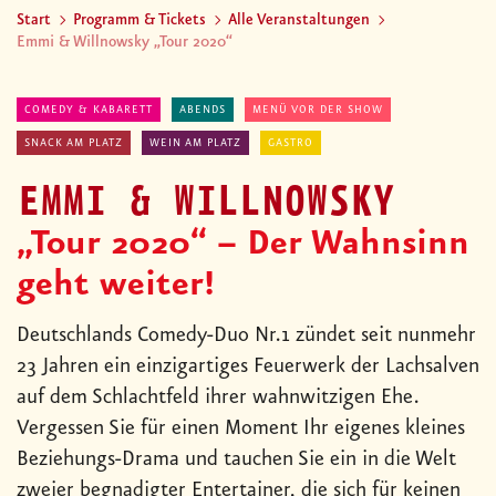
Start
Programm & Tickets
Alle Veranstaltungen
Emmi & Willnowsky „Tour 2020“
COMEDY & KABARETT
ABENDS
MENÜ VOR DER SHOW
SNACK AM PLATZ
WEIN AM PLATZ
GASTRO
EMMI & WILLNOWSKY
„Tour 2020“ – Der Wahnsinn
geht weiter!
Deutschlands Comedy-Duo Nr.1 zündet seit nunmehr
23 Jahren ein einzigartiges Feuerwerk der Lachsalven
auf dem Schlachtfeld ihrer wahnwitzigen Ehe.
Vergessen Sie für einen Moment Ihr eigenes kleines
Beziehungs-Drama und tauchen Sie ein in die Welt
zweier begnadigter Entertainer, die sich für keinen