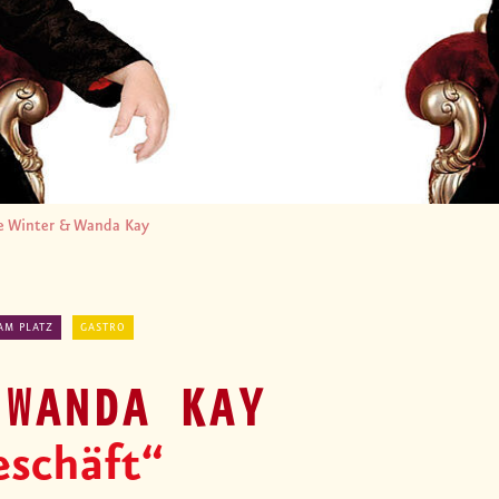
e Winter & Wanda Kay
AM PLATZ
GASTRO
 WANDA KAY
eschäft“