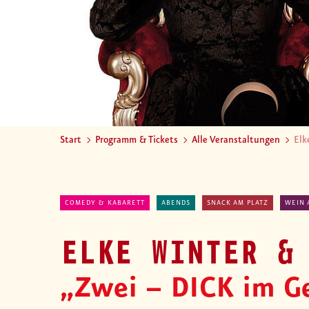
Start
Programm & Tickets
Alle Veranstaltungen
Elk
COMEDY & KABARETT
ABENDS
SNACK AM PLATZ
WEIN 
ELKE WINTER &
„Zwei – DICK im G