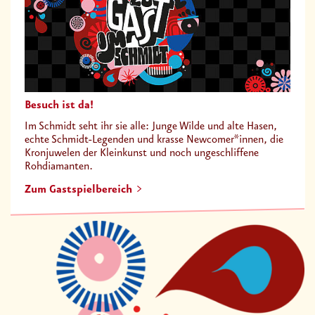
Besuch ist da!
Im Schmidt seht ihr sie alle: Junge Wilde und alte Hasen,
echte Schmidt-Legenden und krasse Newcomer*innen, die
Kronjuwelen der Kleinkunst und noch ungeschliffene
Rohdiamanten.
Zum Gastspielbereich