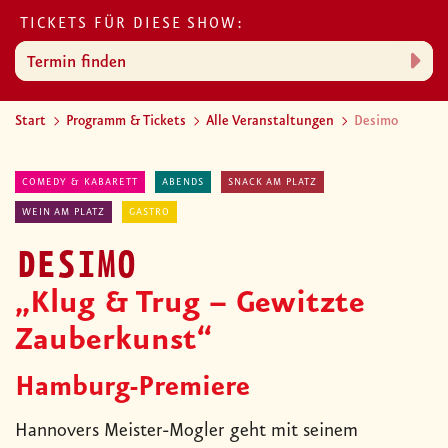
TICKETS FÜR DIESE SHOW:
Termin finden
Start
Programm & Tickets
Alle Veranstaltungen
Desimo
COMEDY & KABARETT
ABENDS
SNACK AM PLATZ
WEIN AM PLATZ
GASTRO
DESIMO
„Klug & Trug – Gewitzte
Zauberkunst“
Hamburg-Premiere
Hannovers Meister-Mogler geht mit seinem