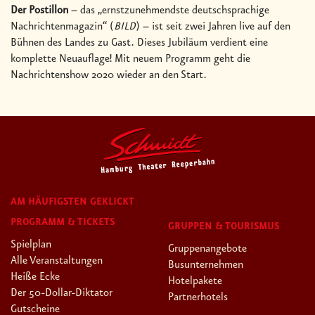
Der Postillon
– das „ernstzunehmendste deutschsprachige
Nachrichtenmagazin“ (
BILD
) – ist seit zwei Jahren live auf den
Bühnen des Landes zu Gast. Dieses Jubiläum verdient eine
komplette Neuauflage! Mit neuem Programm geht die
Nachrichtenshow 2020 wieder an den Start.
AM HÄUFIGSTEN GEKLICKT
PROGRAMM & TICKETS
GRUPPEN & TOURISMUS
Spielplan
Gruppenangebote
Alle Veranstaltungen
Busunternehmen
Heiße Ecke
Hotelpakete
Der 50-Dollar-Diktator
Partnerhotels
Gutscheine