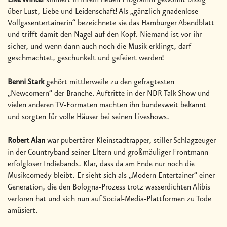
Elke Winter
sinniert in ihrem neuen Programm gewohnt bissig
über Lust, Liebe und Leidenschaft! Als „gänzlich gnadenlose
Vollgasentertainerin“ bezeichnete sie das Hamburger Abendblatt
und trifft damit den Nagel auf den Kopf. Niemand ist vor ihr
sicher, und wenn dann auch noch die Musik erklingt, darf
geschmachtet, geschunkelt und gefeiert werden!
Benni Stark
gehört mittlerweile zu den gefragtesten
„Newcomern“ der Branche. Auftritte in der NDR Talk Show und
vielen anderen TV-Formaten machten ihn bundesweit bekannt
und sorgten für volle Häuser bei seinen Liveshows.
Robert Alan
war pubertärer Kleinstadtrapper, stiller Schlagzeuger
in der Countryband seiner Eltern und großmäuliger Frontmann
erfolgloser Indiebands. Klar, dass da am Ende nur noch die
Musikcomedy bleibt. Er sieht sich als „Modern Entertainer“ einer
Generation, die den Bologna-Prozess trotz wasserdichten Alibis
verloren hat und sich nun auf Social-Media-Plattformen zu Tode
amüsiert.