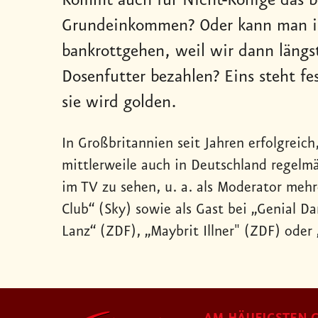
Kommt auch für Nicht-Könige das b
Grundeinkommen? Oder kann man in
bankrottgehen, weil wir dann längst
Dosenfutter bezahlen? Eins steht f
sie wird golden.
In Großbritannien seit Jahren erfolgreich,
mittlerweile auch in Deutschland regel
im TV zu sehen, u. a. als Moderator meh
Club“ (Sky) sowie als Gast bei „Genial D
Lanz“ (ZDF), „Maybrit Illner" (ZDF) oder 