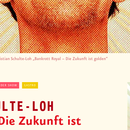
istian Schulte-Loh „Bankrott Royal – Die Zukunft ist golden“
 DER SHOW
GASTRO
ULTE-LOH
Die Zukunft ist