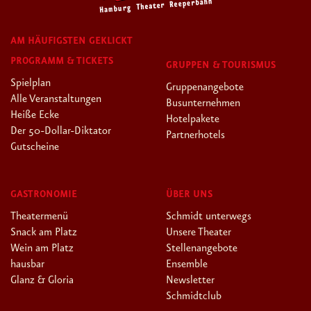
AM HÄUFIGSTEN GEKLICKT
PROGRAMM & TICKETS
GRUPPEN & TOURISMUS
Spielplan
Gruppenangebote
Alle Veranstaltungen
Busunternehmen
Heiße Ecke
Hotelpakete
Der 50-Dollar-Diktator
Partnerhotels
Gutscheine
GASTRONOMIE
ÜBER UNS
Theatermenü
Schmidt unterwegs
Snack am Platz
Unsere Theater
Wein am Platz
Stellenangebote
hausbar
Ensemble
Glanz & Gloria
Newsletter
Schmidtclub