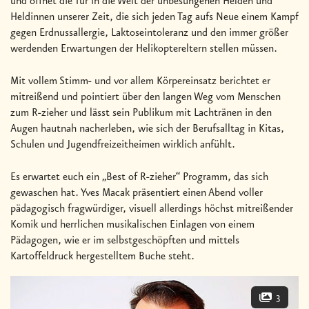
und öffnet die Tür in die Welt der unbesungenen Helden und
Heldinnen unserer Zeit, die sich jeden Tag aufs Neue einem Kampf
gegen Erdnussallergie, Laktoseintoleranz und den immer größer
werdenden Erwartungen der Helikoptereltern stellen müssen.
Mit vollem Stimm- und vor allem Körpereinsatz berichtet er
mitreißend und pointiert über den langen Weg vom Menschen
zum R-zieher und lässt sein Publikum mit Lachtränen in den
Augen hautnah nacherleben, wie sich der Berufsalltag in Kitas,
Schulen und Jugendfreizeitheimen wirklich anfühlt.
Es erwartet euch ein „Best of R-zieher“ Programm, das sich
gewaschen hat. Yves Macak präsentiert einen Abend voller
pädagogisch fragwürdiger, visuell allerdings höchst mitreißender
Komik und herrlichen musikalischen Einlagen von einem
Pädagogen, wie er im selbstgeschöpften und mittels
Kartoffeldruck hergestelltem Buche steht.
3